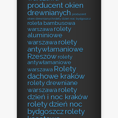
producent okien
drewnianych
producent
okien drewnianychrolety dzień noc bydgoszcz
roleta bambusowa
rolety
warszawa
aluminiowe
rolety
warszawa
antywłamaniowe
Rzeszów
rolety
antywłamaniowe
Rolety
warszawa
dachowe kraków
rolety drewniane
rolety
warszawa
dzień i noc kraków
rolety dzień noc
bydgoszcz
rolety