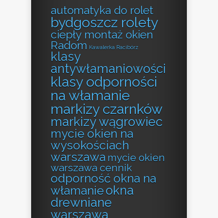
automatyka do rolet
bydgoszcz rolety
ciepły montaż okien
Radom
Kawalerka Racibórz
klasy
antywłamaniowości
klasy odporności
na włamanie
markizy czarnków
markizy wągrowiec
mycie okien na
wysokościach
warszawa
mycie okien
warszawa cennik
odporność okna na
okna
włamanie
drewniane
warszawa