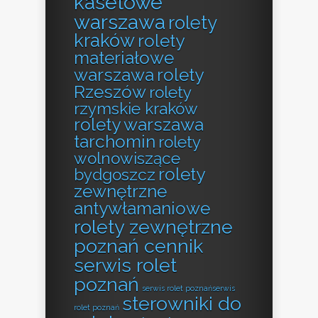
kasetowe
warszawa
rolety
kraków
rolety
materiałowe
warszawa
rolety
Rzeszów
rolety
rzymskie kraków
rolety warszawa
tarchomin
rolety
wolnowiszące
rolety
bydgoszcz
zewnętrzne
antywłamaniowe
rolety zewnętrzne
poznań cennik
serwis rolet
poznań
serwis rolet poznańserwis
sterowniki do
rolet poznań