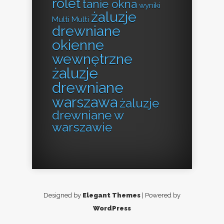
rolet
tanie okna
wyniki
żaluzje
Multi Multi
drewniane
okienne
wewnętrzne
żaluzje
drewniane
warszawa
żaluzje
drewniane w
warszawie
Designed by
Elegant Themes
| Powered by
WordPress