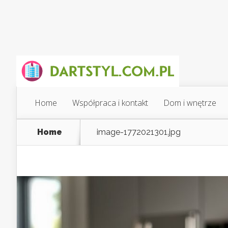
Home
Współpraca i kontakt
Dom i wnętrze
Home
image-1772021301.jpg