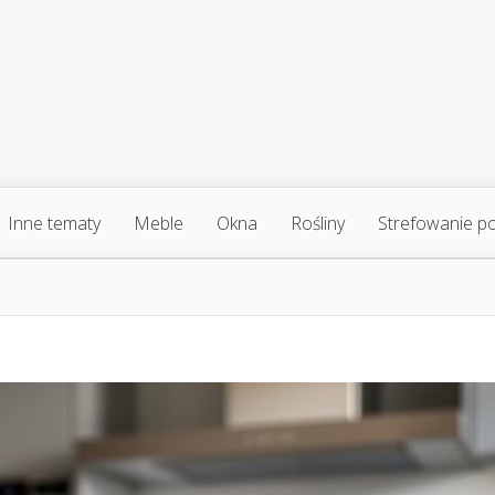
Inne tematy
Meble
Okna
Rośliny
Strefowanie p