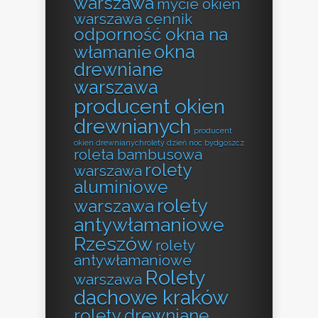
warszawa
mycie okien
warszawa cennik
odporność okna na
okna
włamanie
drewniane
warszawa
producent okien
drewnianych
producent
okien drewnianychrolety dzień noc bydgoszcz
roleta bambusowa
rolety
warszawa
aluminiowe
rolety
warszawa
antywłamaniowe
Rzeszów
rolety
antywłamaniowe
Rolety
warszawa
dachowe kraków
rolety drewniane