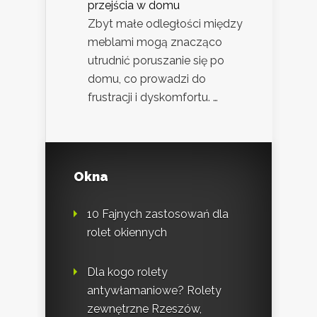
przejścia w domu
Zbyt małe odległości między
meblami mogą znacząco
utrudnić poruszanie się po
domu, co prowadzi do
frustracji i dyskomfortu. …
Okna
10 Fajnych zastosowań dla
rolet okiennych
Dla kogo rolety
antywłamaniowe? Rolety
zewnętrzne Rzeszów,