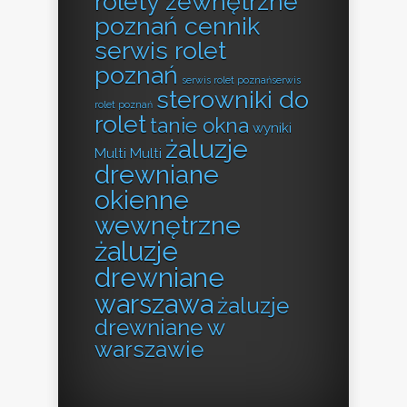
rolety zewnętrzne
poznań cennik
serwis rolet
poznań
serwis rolet poznańserwis
sterowniki do
rolet poznań
rolet
tanie okna
wyniki
żaluzje
Multi Multi
drewniane
okienne
wewnętrzne
żaluzje
drewniane
warszawa
żaluzje
drewniane w
warszawie