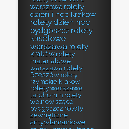
rolety
warszawa
dzień i noc kraków
rolety dzień noc
bydgoszcz
rolety
kasetowe
warszawa
rolety
kraków
rolety
materiałowe
warszawa
rolety
Rzeszów
rolety
rzymskie kraków
rolety warszawa
tarchomin
rolety
wolnowiszące
rolety
bydgoszcz
zewnętrzne
antywłamaniowe