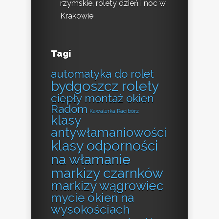
rzymskie, rolety dzień i noc w
Krakowie
Tagi
automatyka do rolet
bydgoszcz rolety
ciepły montaż okien
Radom
Kawalerka Racibórz
klasy
antywłamaniowości
klasy odporności
na włamanie
markizy czarnków
markizy wągrowiec
mycie okien na
wysokościach