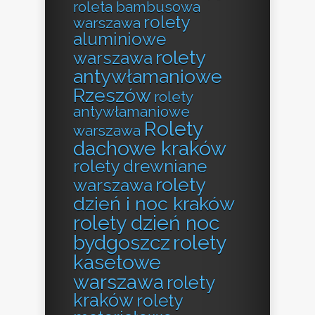
roleta bambusowa
rolety
warszawa
aluminiowe
rolety
warszawa
antywłamaniowe
Rzeszów
rolety
antywłamaniowe
Rolety
warszawa
dachowe kraków
rolety drewniane
rolety
warszawa
dzień i noc kraków
rolety dzień noc
bydgoszcz
rolety
kasetowe
warszawa
rolety
kraków
rolety