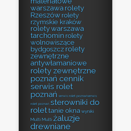
materiałowe
warszawa
rolety
Rzeszów
rolety
rzymskie kraków
rolety warszawa
tarchomin
rolety
wolnowiszące
rolety
bydgoszcz
zewnętrzne
antywłamaniowe
rolety zewnętrzne
poznań cennik
serwis rolet
poznań
serwis rolet poznańserwis
sterowniki do
rolet poznań
rolet
tanie okna
wyniki
żaluzje
Multi Multi
drewniane