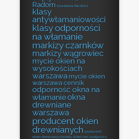
Radom
Kawalerka Racibórz
klasy
antywłamaniowości
klasy odporności
na włamanie
markizy czarnków
markizy wągrowiec
mycie okien na
wysokościach
warszawa
mycie okien
warszawa cennik
odporność okna na
okna
włamanie
drewniane
warszawa
producent okien
drewnianych
producent
okien drewnianychrolety dzień noc bydgoszcz