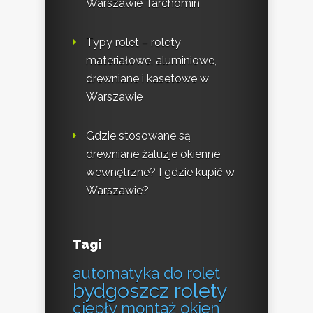
Warszawie Tarchomin
Typy rolet – rolety
materiałowe, aluminiowe,
drewniane i kasetowe w
Warszawie
Gdzie stosowane są
drewniane żaluzje okienne
wewnętrzne? I gdzie kupić w
Warszawie?
Tagi
automatyka do rolet
bydgoszcz rolety
ciepły montaż okien